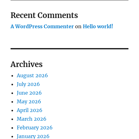
Recent Comments
A WordPress Commenter
on
Hello world!
Archives
August 2026
July 2026
June 2026
May 2026
April 2026
March 2026
February 2026
January 2026