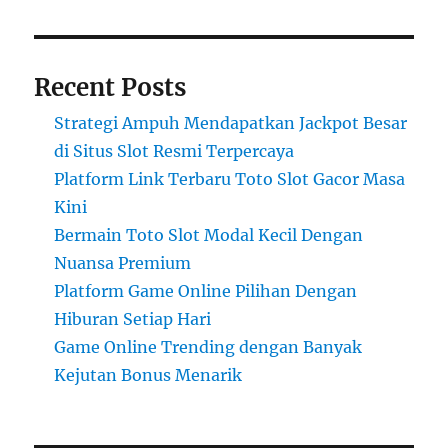
Recent Posts
Strategi Ampuh Mendapatkan Jackpot Besar
di Situs Slot Resmi Terpercaya
Platform Link Terbaru Toto Slot Gacor Masa
Kini
Bermain Toto Slot Modal Kecil Dengan
Nuansa Premium
Platform Game Online Pilihan Dengan
Hiburan Setiap Hari
Game Online Trending dengan Banyak
Kejutan Bonus Menarik