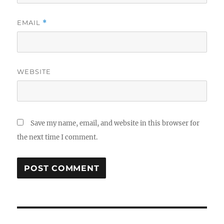
EMAIL
*
WEBSITE
Save my name, email, and website in this browser for
the next time I comment.
Post