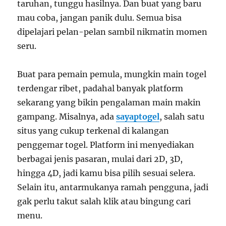
taruhan, tunggu hasilnya. Dan buat yang baru
mau coba, jangan panik dulu. Semua bisa
dipelajari pelan-pelan sambil nikmatin momen
seru.
Buat para pemain pemula, mungkin main togel
terdengar ribet, padahal banyak platform
sekarang yang bikin pengalaman main makin
gampang. Misalnya, ada
sayaptogel
, salah satu
situs yang cukup terkenal di kalangan
penggemar togel. Platform ini menyediakan
berbagai jenis pasaran, mulai dari 2D, 3D,
hingga 4D, jadi kamu bisa pilih sesuai selera.
Selain itu, antarmukanya ramah pengguna, jadi
gak perlu takut salah klik atau bingung cari
menu.